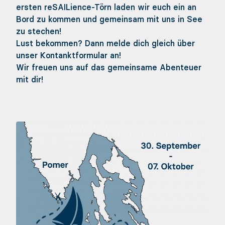
ersten reSAILience-Törn laden wir euch ein an
Bord zu kommen und gemeinsam mit uns in See
zu stechen!
Lust bekommen? Dann melde dich gleich über
unser Kontanktformular an!
Wir freuen uns auf das gemeinsame Abenteuer
mit dir!
Mit uns segeln
Leinen los! - FAQ
Konzept
Team
Unser Team
Medien
Komm an Bord!
Kontakt
Unterstütze uns