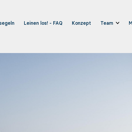
 segeln
Leinen los! - FAQ
Konzept
Team
M