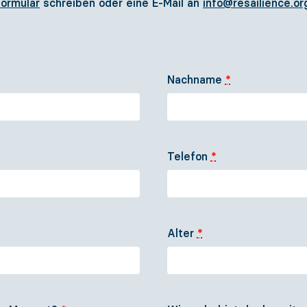
ormular
schreiben oder eine E-Mail an
info@resailience.or
Unser Team
Medien
Komm an Bord!
Kontakt
Unterstütze uns
DE
EN
Nachname
*
Telefon
*
Alter
*