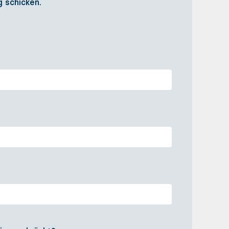
g
schicken.