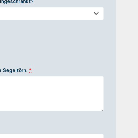
eingeschränkt?
n Segeltörn.
*