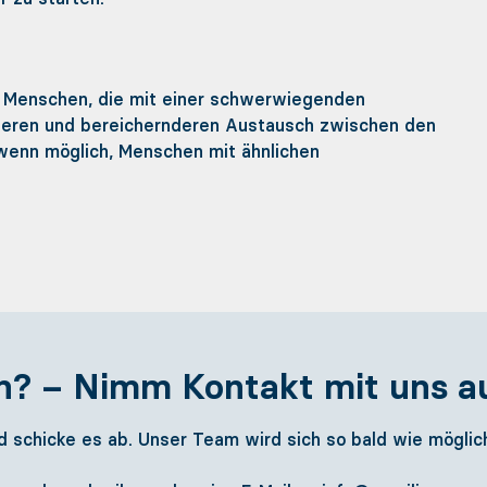
le Menschen, die mit einer schwerwiegenden
leren und bereichernderen Austausch zwischen den
wenn möglich, Menschen mit ähnlichen
Mit uns segeln
n? – Nimm Kontakt mit uns au
Leinen los! - FAQ
Konzept
d schicke es ab. Unser Team wird sich so bald wie möglich
Team